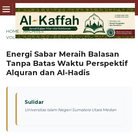
HOME
/
ARCHIVES
/
VOL. 11 NO. 1 (2023): VOL. 11, NO. 1, TAHUN 2023
/
Articles
Energi Sabar Meraih Balasan
Tanpa Batas Waktu Perspektif
Alquran dan Al-Hadis
Sulidar
Universitas Islam Negeri Sumatera Utara Medan