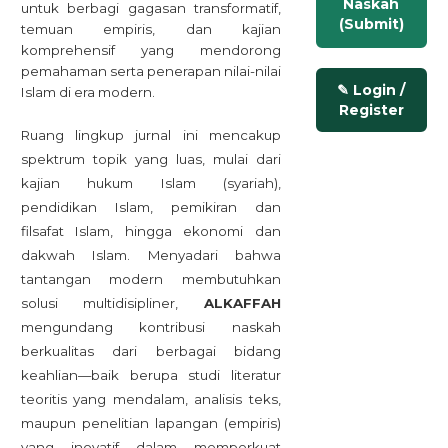
Naskah
untuk berbagi gagasan transformatif,
(Submit)
temuan empiris, dan kajian
komprehensif yang mendorong
pemahaman serta penerapan nilai-nilai
✎ Login /
Islam di era modern.
Register
Ruang lingkup jurnal ini mencakup
spektrum topik yang luas, mulai dari
kajian hukum Islam (syariah),
pendidikan Islam, pemikiran dan
filsafat Islam, hingga ekonomi dan
dakwah Islam. Menyadari bahwa
tantangan modern membutuhkan
solusi multidisipliner,
ALKAFFAH
mengundang kontribusi naskah
berkualitas dari berbagai bidang
keahlian—baik berupa studi literatur
teoritis yang mendalam, analisis teks,
maupun penelitian lapangan (empiris)
yang inovatif dalam memperkuat