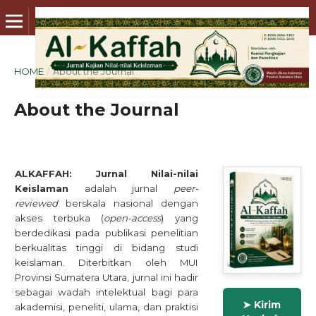
HOME
/
About the Journal
About the Journal
ALKAFFAH: Jurnal Nilai-nilai
Keislaman
adalah jurnal
peer-
reviewed
berskala nasional dengan
akses terbuka (
open-access
) yang
berdedikasi pada publikasi penelitian
berkualitas tinggi di bidang studi
keislaman. Diterbitkan oleh MUI
Provinsi Sumatera Utara, jurnal ini hadir
sebagai wadah intelektual bagi para
➤ Kirim
akademisi, peneliti, ulama, dan praktisi