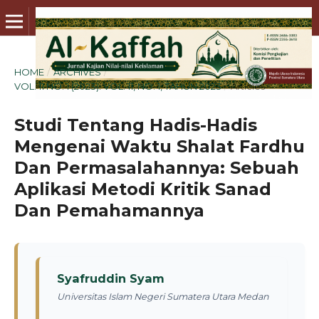
HOME
/
ARCHIVES
/
VOL. 11 NO. 1 (2023): VOL. 11, NO. 1, TAHUN 2023
/
Articles
Studi Tentang Hadis-Hadis
Mengenai Waktu Shalat Fardhu
Dan Permasalahannya: Sebuah
Aplikasi Metodi Kritik Sanad
Dan Pemahamannya
Syafruddin Syam
Universitas Islam Negeri Sumatera Utara Medan