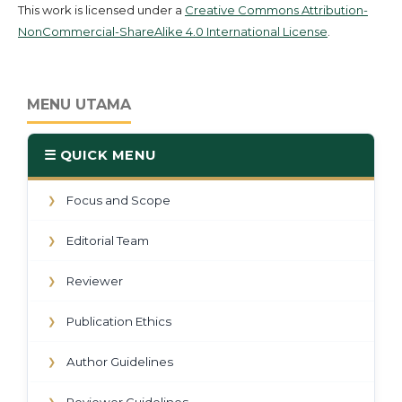
This work is licensed under a
Creative Commons Attribution-
NonCommercial-ShareAlike 4.0 International License
.
MENU UTAMA
☰ QUICK MENU
Focus and Scope
❯
Editorial Team
❯
Reviewer
❯
Publication Ethics
❯
Author Guidelines
❯
Reviewer Guidelines
❯