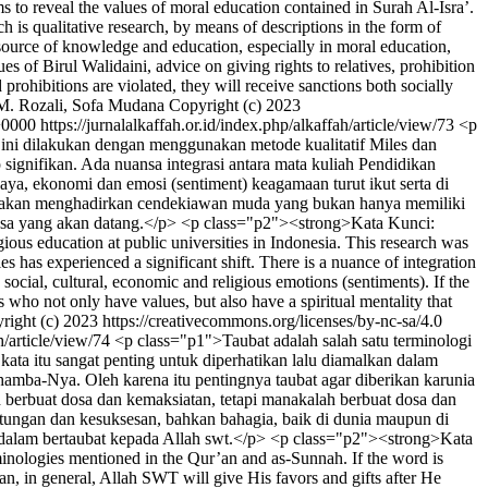
o reveal the values of moral education contained in Surah Al-Isra’.
 is qualitative research, by means of descriptions in the form of
a source of knowledge and education, especially in moral education,
es of Birul Walidaini, advice on giving rights to relatives, prohibition
rohibitions are violated, they will receive sanctions both socially
M. Rozali, Sofa Mudana
Copyright (c) 2023
+0000
https://jurnalalkaffah.or.id/index.php/alkaffah/article/view/73
<p
n ini dilakukan dengan menggunakan metode kualitatif Miles dan
ignifikan. Ada nuansa integrasi antara mata kuliah Pendidikan
daya, ekonomi dan emosi (sentiment) keagamaan turut ikut serta di
ka akan menghadirkan cendekiawan muda yang bukan hanya memiliki
asa yang akan datang.</p> <p class="p2"><strong>Kata Kunci:
us education at public universities in Indonesia. This research was
s has experienced a significant shift. There is a nuance of integration
ocial, cultural, economic and religious emotions (sentiments). If the
 who not only have values, but also have a spiritual mentality that
right (c) 2023 https://creativecommons.org/licenses/by-nc-sa/4.0
ah/article/view/74
<p class="p1">Taubat adalah salah satu terminologi
ta itu sangat penting untuk diperhatikan lalu diamalkan dalam
ba-Nya. Oleh karena itu pentingnya taubat agar diberikan karunia
 berbuat dosa dan kemaksiatan, tetapi manakalah berbuat dosa dan
tungan dan kesuksesan, bahkan bahagia, baik di dunia maupun di
h dalam bertaubat kepada Allah swt.</p> <p class="p2"><strong>Kata
ologies mentioned in the Qur’an and as-Sunnah. If the word is
’an, in general, Allah SWT will give His favors and gifts after He