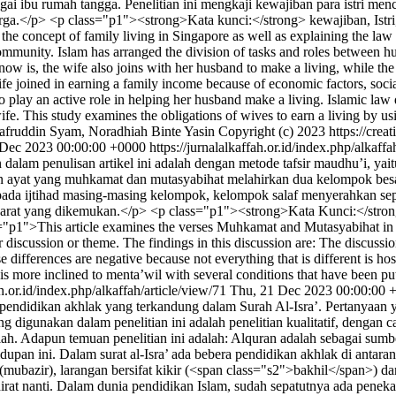
agai ibu rumah tangga. Penelitian ini mengkaji kewajiban para istri 
arga.</p> <p class="p1"><strong>Kata kunci:</strong> kewajiban, Ist
 the concept of family living in Singapore as well as explaining the la
community. Islam has arranged the division of tasks and roles between h
ow is, the wife also joins with her husband to make a living, while the 
wife joined in earning a family income because of economic factors, soc
o play an active role in helping her husband make a living. Islamic law
ewife. This study examines the obligations of wives to earn a living by
afruddin Syam, Noradhiah Binte Yasin
Copyright (c) 2023 https://crea
 Dec 2023 00:00:00 +0000
https://jurnalalkaffah.or.id/index.php/alkaff
lam penulisan artikel ini adalah dengan metode tafsir maudhu’i, ya
 ayat yang muhkamat dan mutasyabihat melahirkan dua kelompok besar 
kepada ijtihad masing-masing kelompok, kelompok salaf menyerahkan
arat yang dikemukan.</p> <p class="p1"><strong>Kata Kunci:</strong
">This article examines the verses Muhkamat and Mutasyabihat in the
r discussion or theme. The findings in this discussion are: The discuss
fferences are negative because not everything that is different is hostil
is more inclined to menta’wil with several conditions that have been p
ah.or.id/index.php/alkaffah/article/view/71
Thu, 21 Dec 2023 00:00:00 
endidikan akhlak yang terkandung dalam Surah Al-Isra’. Pertanyaan yang
digunakan dalam penelitian ini adalah penelitian kualitatif, dengan c
h. Adapun temuan penelitian ini adalah: Alquran adalah sebagai sumb
pan ini. Dalam surat al-Isra’ ada bebera pendidikan akhlak di antaran
mubazir), larangan bersifat kikir (<span class="s2">bakhil</span>) da
rat nanti. Dalam dunia pendidikan Islam, sudah sepatutnya ada penekana