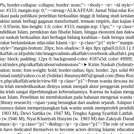
%; border-collapse: collapse; border: none;"> <tbody> <tr> <td style="
.6; color: #333; margin-top: 0;"><strong>ALKAFFAH: Jurnal Nilai-nilai
i pada publikasi penelitian berkualitas tinggi di bidang studi keislam
praktisi untuk berbagi gagasan transformatif, temuan empiris, dan kaji
e: 0.95rem; line-height: 1.6; color: #333; margin-top: 15px;"> <p cla
 pendidikan Islam, pemikiran dan filsafat Islam, hingga ekonomi dan 
skah berkualitas dari berbagai bidang keahlian—baik berupa studi lit
kat berlandaskan nilai-nilai Islami.</p> <p class="p1" style="margin-
<div style="margin-bottom: 20px; box-shadow: 0 4px 8px rgba(0,0,0,0.1);
lalkaffah.or.id/public/site/images/admin-alkaffah/coverbook-alkaffah1.pn
y: block; padding: 12px 0; background-color: #187a5d; color: #ffffff; te
h.or.id/index.php/alkaffah/about/submissions">➤ Kirim Naskah (Submit)
oration: none; font-weight: bold; border-radius: 6px; border: 2px solid 
hmad.suid@yahoo.co.id (Sulidar)
ibnurusydi05@gmail.com (Ibnu Rus
dex.php/alkaffah/article/view/68
<p class="p1">Peran wanita dewasa ini t
ta telah mendedikasikan dirinya untuk menjadi aktor penggerak pend
ta telah sangat diperhitungkan keberadaannya. Karena itu kajian meng
kan Islam. Penelitian ini memfokuskan pada bahasan mengenai wanita 
ibrary research) </span>yang berangkat dari analisis sejarah. Adapun 
khususnya dalam memperjuangkan hak wanita untuk memperoleh pendidik
. 1903 M), Dewi Sartika (w. 1947 M), Tengku Agung Syarifah Latifah
h (w.1946 M), Nyai Khairiyah Hasyim (w. 1983 M) dan Zakiyah Darad
ara</p> <p class="p1">&nbsp;</p> <p class="p1">The role of women to
en have dedicated themselves to become actors driving Islamic education