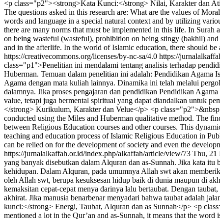
<p class="p2"><strong>Kata Kunci:</strong> Nilai, Karakter dan Ati
The questions asked in this research are: What are the values of Moral
words and language in a special natural context and by utilizing vario
there are many norms that must be implemented in this life. In Surah al-
on being wasteful (wasteful), prohibition on being stingy (bakhil) and
and in the afterlife. In the world of Islamic education, there should be
https://creativecommons.org/licenses/by-nc-sa/4.0
https://jurnalalkaff
class="p1">Penelitian ini mendalami tentang analisis terhadap pendi
Huberman. Temuan dalam penelitian ini adalah: Pendidikan Agama Isl
Agama dengan mata kuliah lainnya. Dinamika ini telah melalui pergola
dalamnya. Jika proses pengajaran dan pendidikan Pendidikan Agama
value, tetapi juga bermental spiritual yang dapat diandalkan unt
</strong> Kurikulum, Karakter dan Velue</p> <p class="p2">&nbsp;</p>
conducted using the Miles and Huberman qualitative method. The findings
between Religious Education courses and other courses. This dynamic ha
teaching and education process of Islamic Religious Education in Publi
can be relied on for the development of society and even the developm
https://jurnalalkaffah.or.id/index.php/alkaffah/article/view/73
Thu, 21
yang banyak disebutkan dalam Alquran dan as-Sunnah. Jika kata itu 
kehidupan. Dalam Alquran, pada umumnya Allah swt akan memberikan
oleh Allah swt, berupa kesuksesan hidup baik di dunia maupun di ak
kemaksitan cepat-cepat menya darinya lalu bertaubat. Dengan tauba
akhirat. Jika manusia benarbenar menyadari bahwa taubat adalah jal
kunci:</strong> Energi, Taubat, Alquran dan as Sunnah</p> <p clas
mentioned a lot in the Qur’an and as-Sunnah, it means that the word is 