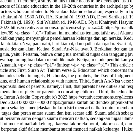
ccount. Therefore, a study on this matter needs to be developed as a dr
tors of Islamic education in the 19-20th centuries in the archipelago by
le actors who contributed to Nusantara Islamic education, especially in fi
h Sakrani (d. 1980 AD), RA. Kartini (d. 1903 AD), Dewi Sartika (d. 
 Fakinah (d. 1993), Siti Walidah (d. 1946 AD), Nyai Khairiyah Hasyi
 2023 https://creativecommons.org/licenses/by-nc-sa/4.0
https://jurnala
e/view/69
<p class="p1">Tulisan ini membahas tentang tafsir ayat Alqur
Pendidikan yang menyangkut pemeliharaan keluarga dari api neraka. K
kitab-kitab-Nya, para nabi, hari kiamat, dan qadha dan qadar. Syari’a
ia dengan alam. Ketiga, Surah An-Nisa ayat 9. Berkaitan dengan tang
g tua, yaitu: Pertama, bahwa orang tua memiliki tugas dan tanggung ja
kwa bagi orang tua dalam mendidik anak. Ketiga, metode pendidikan y
manah.</p> <p class="p1">&nbsp;</p> <p class="p1">This article disc
 article are: First, Surah At- Tahrim verse 6. Education which concerns 
s includes belief in angels, His books, the prophets, the Day of Judgmen
s, and human relationships with nature. Third, Surah An-Nisa verse 9. 
sponsibilities of parents, namely: First, that parents have duties and respo
ementation of piety for parents in educating children. Third, the educat
, Imran Ariadin
Copyright (c) 2023 https://creativecommons.org/licens
 Dec 2023 00:00:00 +0000
https://jurnalalkaffah.or.id/index.php/alkaff
apura sekaligus menjelaskan hukum istri mencari nafkah untuk memban
gas dan peran antara suami dan istri secara adil. Suami adalah sebaga
a turut bersama-sama dengan suami mencari nafkah, sedangkan tugas uta
 ikut mencari nafkah keluarga karena faktor ekonomi, faktor sosial, d
erperan aktif dalam membantu suami mencari nafkah keluarga. Hukum I