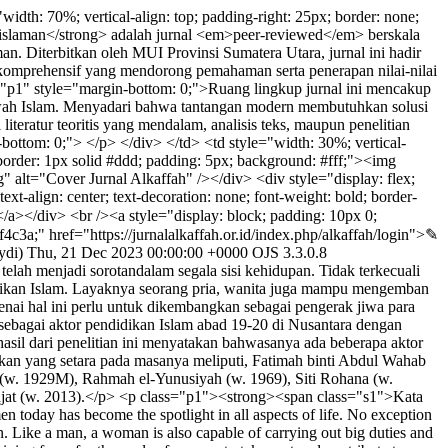
width: 70%; vertical-align: top; padding-right: 25px; border: none;
 Keislaman</strong> adalah jurnal <em>peer-reviewed</em> berskala
an. Diterbitkan oleh MUI Provinsi Sumatera Utara, jurnal ini hadir
an komprehensif yang mendorong pemahaman serta penerapan nilai-nilai
ss="p1" style="margin-bottom: 0;">Ruang lingkup jurnal ini mencakup
dakwah Islam. Menyadari bahwa tantangan modern membutuhkan solusi
eratur teoritis yang mendalam, analisis teks, maupun penelitian
bottom: 0;"> </p> </div> </td> <td style="width: 30%; vertical-
 border: 1px solid #ddd; padding: 5px; background: #fff;"><img
g" alt="Cover Jurnal Alkaffah" /></div> <div style="display: flex;
xt-align: center; text-decoration: none; font-weight: bold; border-
</a></div> <br /><a style="display: block; padding: 10px 0;
#0f4c3a;" href="https://jurnalalkaffah.or.id/index.php/alkaffah/login">✎
ydi)
Thu, 21 Dec 2023 00:00:00 +0000
OJS 3.3.0.8
elah menjadi sorotandalam segala sisi kehidupan. Tidak terkecuali
idikan Islam. Layaknya seorang pria, wanita juga mampu mengemban
enai hal ini perlu untuk dikembangkan sebagai pengerak jiwa para
sebagai aktor pendidikan Islam abad 19-20 di Nusantara dengan
hasil dari penelitian ini menyatakan bahwasanya ada beberapa aktor
an yang setara pada masanya meliputi, Fatimah binti Abdul Wahab
 (w. 1929M), Rahmah el-Yunusiyah (w. 1969), Siti Rohana (w.
jat (w. 2013).</p> <p class="p1"><strong><span class="s1">Kata
day has become the spotlight in all aspects of life. No exception
. Like a man, a woman is also capable of carrying out big duties and