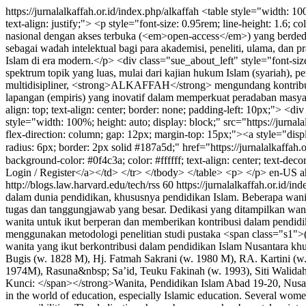
https://jurnalalkaffah.or.id/index.php/alkaffah
<table style="width: 100
text-align: justify;"> <p style="font-size: 0.95rem; line-height: 1
nasional dengan akses terbuka (<em>open-access</em>) yang berdedikas
sebagai wadah intelektual bagi para akademisi, peneliti, ulama, dan 
Islam di era modern.</p> <div class="sue_about_left" style="font-siz
spektrum topik yang luas, mulai dari kajian hukum Islam (syariah),
multidisipliner, <strong>ALKAFFAH</strong> mengundang kontribusi na
lapangan (empiris) yang inovatif dalam memperkuat peradaban masyara
align: top; text-align: center; border: none; padding-left: 10px;"> 
style="width: 100%; height: auto; display: block;" src="https://jurna
flex-direction: column; gap: 12px; margin-top: 15px;"><a style="displa
radius: 6px; border: 2px solid #187a5d;" href="https://jurnalalkaffa
background-color: #0f4c3a; color: #ffffff; text-align: center; text-dec
Login / Register</a></td> </tr> </tbody> </table> <p> </p>
en-US
a
http://blogs.law.harvard.edu/tech/rss
60
https://jurnalalkaffah.or.id/in
dalam dunia pendidikan, khususnya pendidikan Islam. Beberapa wani
tugas dan tanggungjawab yang besar. Dedikasi yang ditampilkan wani
wanita untuk ikut berperan dan memberikan kontribusi dalam pendidi
menggunakan metodologi penelitian studi pustaka <span class="s1">(l
wanita yang ikut berkontribusi dalam pendidikan Islam Nusantara 
Bugis (w. 1828 M), Hj. Fatmah Sakrani (w. 1980 M), RA. Kartini (w
1974M), Rasuna&nbsp; Sa’id, Teuku Fakinah (w. 1993), Siti Walida
Kunci: </span></strong>Wanita, Pendidikan Islam Abad 19-20, Nusant
in the world of education, especially Islamic education. Several wom