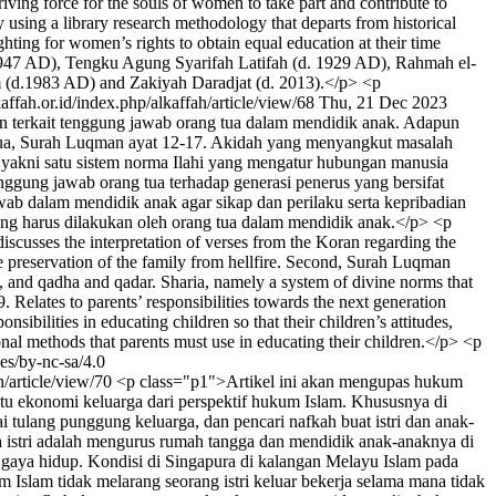
iving force for the souls of women to take part and contribute to
 using a library research methodology that departs from historical
ghting for women’s rights to obtain equal education at their time
1947 AD), Tengku Agung Syarifah Latifah (d. 1929 AD), Rahmah el-
m (d.1983 AD) and Zakiyah Daradjat (d. 2013).</p> <p
lkaffah.or.id/index.php/alkaffah/article/view/68
Thu, 21 Dec 2023
an terkait tenggung jawab orang tua dalam mendidik anak. Adapun
edua, Surah Luqman ayat 12-17. Akidah yang menyangkut masalah
t, yakni satu sistem norma Ilahi yang mengatur hubungan manusia
gung jawab orang tua terhadap generasi penerus yang bersifat
wab dalam mendidik anak agar sikap dan perilaku serta kepribadian
ang harus dilakukan oleh orang tua dalam mendidik anak.</p> <p
usses the interpretation of verses from the Koran regarding the
the preservation of the family from hellfire. Second, Surah Luqman
t, and qadha and qadar. Sharia, namely a system of divine norms that
Relates to parents’ responsibilities towards the next generation
nsibilities in educating children so that their children’s attitudes,
ional methods that parents must use in educating their children.</p> <p
es/by-nc-sa/4.0
ah/article/view/70
<p class="p1">Artikel ini akan mengupas hukum
tu ekonomi keluarga dari perspektif hukum Islam. Khususnya di
i tulang punggung keluarga, dan pencari nafkah buat istri dan anak-
ma istri adalah mengurus rumah tangga dan mendidik anak-anaknya di
an gaya hidup. Kondisi di Singapura di kalangan Melayu Islam pada
slam tidak melarang seorang istri keluar bekerja selama mana tidak