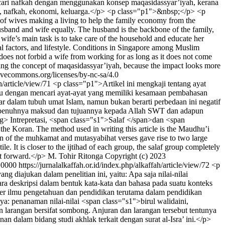
mencari nafkah dengan menggunakan konsep maqasidassyar’iyah, kerana
ri, nafkah, ekonomi, keluarga.</p> <p class="p1">&nbsp;</p> <p
w of wives making a living to help the family economy from the
usband and wife equally. The husband is the backbone of the family,
wife’s main task is to take care of the household and educate her
ial factors, and lifestyle. Conditions in Singapore among Muslim
 does not forbid a wife from working for as long as it does not come
 using the concept of maqasidassyar’iyah, because the impact looks more
tivecommons.org/licenses/by-nc-sa/4.0
ah/article/view/71
<p class="p1">Artikel ini mengkaji tentang ayat
itu dengan mencari ayat-ayat yang memiliki kesamaan pembahasan
dalam tubuh umat Islam, namun bukan berarti perbedaan ini negatif
 sepenuhnya maksud dan tujuannya kepada Allah SWT dan adapun
> Intrepretasi, <span class="s1">Salaf </span>dan <span
 Koran. The method used in writing this article is the Maudhu’i
ion of the muhkamat and mutasyabihat verses gave rise to two large
e. It is closer to the ijtihad of each group, the salaf group completely
ut forward.</p>
M. Tohir Ritonga
Copyright (c) 2023
+0000
https://jurnalalkaffah.or.id/index.php/alkaffah/article/view/72
<p
 diajukan dalam penelitian ini, yaitu: Apa saja nilai-nilai
ara deskripsi dalam bentuk kata-kata dan bahasa pada suatu konteks
er ilmu pengetahuan dan pendidikan terutama dalam pendidikan
ya: penanaman nilai-nilai <span class="s1">birul walidaini,
n larangan bersifat sombong. Anjuran dan larangan tersebut tentunya
n dalam bidang studi akhlak terkait dengan surat al-Isra’ ini.</p>