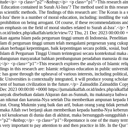
tude</p> <p class="p2">&nbsp;</p> <p class="p1">This research aims t
 Education contained in Surah Al-Isra’? The method used in this research
us scientific methods. The findings of this research are: The Koran is 
Isra’ there is a number of moral education, including: instilling the valu
 prohibition on being arrogant. Of course, if these recommendations and p
 an emphasis on the field of moral studies related to Surah al-Isra’.</p>
ah.or.id/index.php/alkaffah/article/view/72
Thu, 21 Dec 2023 00:00:00 
dikan agama Islam pada perguruan tinggi umum di Indonesia. Penelitia
am di perguruan tinggi umum telah mengalami pergeseran yang cukup s
kan berbagai kepentingan, baik kepentingan secara politik, sosial, bu
 Islam di Perguruan Tinggi Umum terintegrasi secara kontekstual ma
uk pembangunan masyarakat bahkan pembangunan peradaban manusia di m
 <p class="p1">This research explores the analysis of Islamic religio
 in this research are: Islamic religious education in public universitie
s gone through the upheaval of various interests, including political, s
c Universities is contextually integrated, it will produce young scholars
ent of human civilization in the future.</p>
Zainuddin Zainuddin
Copy
 Dec 2023 00:00:00 +0000
https://jurnalalkaffah.or.id/index.php/alkaff
banyak disebutkan dalam Alquran dan as-Sunnah, itu maknanya bahwa ka
 nikmat dan karunia-Nya setelah Dia memberikan ampunan kepada ham
hirat. Orang Mukmin yang baik dan arif, bukan orang yang tidak pernah
t, maka Allah swt berjanji akan memberikan kepada hamba-Nya keberun
an tol kesuksesan di dunia dan di akhirat, maka bersungguh-sungguhla
s="p2">&nbsp;</p> <p class="p1">Repentance is one of the many termin
very important to pay attention to and then practice in life. In the Qur