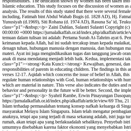
responsibilities. The dedication shown by women has been taken into a
Islamic education. This study focuses on the discussion of women as ac
analysis. The results of this study stated that there were several fema
including, Fatimah bint Abdul Wahab Bugis (d. 1828 AD), Hj. Fatma
Yunusiyah (d.1969), Siti Rohana (d. 1974 AD), Rasuna Sa’ id, Teuku
class="p1">&nbsp;</p>
Zaini Dahlan, Sulastri Sulastri
Copyright (c)
00:00:00 +0000
https://jurnalalkaffah.or.id/index.php/alkaffah/articl
temuan dalam tulisan ini adalah: Pertama Surah At-Tahrim ayat 6. 
keimanan kepada Allah, hal ini sudah tercakup iman kepada malaikat, 
denagn tuhan, hubungan manusia dengan manusia, dan hubungan manus
materi. Ayat ini juga mengindikasikan tugas dan tanggung jawab oran
anak di masa mendatang menjadi lebih baik. Kedua, implementasi ta
class="p1"><strong>Kata Kunci:</strong> Kewajiban, generasi, dan A
responsibilities of parents in educating children. The findings in this
verses 12-17. Aqidah which concerns the issue of belief in Allah, thi
regulate human relationships with God, human relationships with human
which are material in nature. This verse also indicates the duties and re
behavior and personality in the future will be better. Second, the impl
class="p1">&nbsp;</p>
Syahril Rambe, Erwin Pinayungan Dasopang
https://jurnalalkaffah.or.id/index.php/alkaffah/article/view/69
Thu, 21
Islam terhadap permasalahan tentang konsep nafkah keluarga di Sing
masyarakat Melayu Islam Singapura. Islam telah mengatur pembagian tu
anaknya, tetapi apa yang terjadi di masa sekarang adalah, istri jug
rumah, akan tetapi apa yang berlakuadalah sebaliknya. Penyebab istri
umumnya disebabkan karena faktor ekonomi yang menyebabkan Istri b