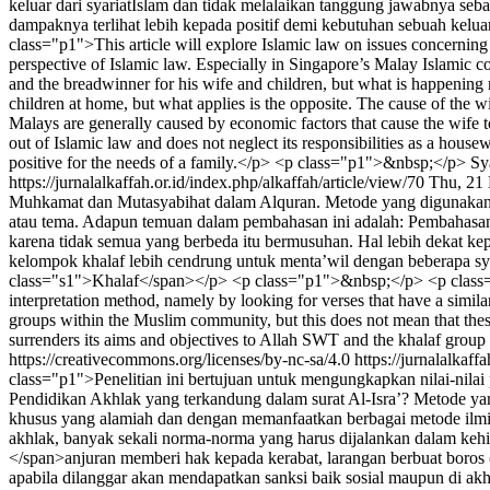
keluar dari syariatIslam dan tidak melalaikan tanggung jawabnya seb
dampaknya terlihat lebih kepada positif demi kebutuhan sebuah kelu
class="p1">This article will explore Islamic law on issues concerning
perspective of Islamic law. Especially in Singapore’s Malay Islamic 
and the breadwinner for his wife and children, but what is happening n
children at home, but what applies is the opposite. The cause of the 
Malays are generally caused by economic factors that cause the wife t
out of Islamic law and does not neglect its responsibilities as a hous
positive for the needs of a family.</p> <p class="p1">&nbsp;</p>
Sy
https://jurnalalkaffah.or.id/index.php/alkaffah/article/view/70
Thu, 21
Muhkamat dan Mutasyabihat dalam Alquran. Metode yang digunakan da
atau tema. Adapun temuan dalam pembahasan ini adalah: Pembahasan
karena tidak semua yang berbeda itu bermusuhan. Hal lebih dekat 
kelompok khalaf lebih cendrung untuk menta’wil dengan beberapa sy
class="s1">Khalaf</span></p> <p class="p1">&nbsp;</p> <p class="p1
interpretation method, namely by looking for verses that have a simila
groups within the Muslim community, but this does not mean that these di
surrenders its aims and objectives to Allah SWT and the khalaf group 
https://creativecommons.org/licenses/by-nc-sa/4.0
https://jurnalalkaff
class="p1">Penelitian ini bertujuan untuk mengungkapkan nilai-nilai p
Pendidikan Akhlak yang terkandung dalam surat Al-Isra’? Metode yang 
khusus yang alamiah dan dengan memanfaatkan berbagai metode ilmia
akhlak, banyak sekali norma-norma yang harus dijalankan dalam kehidu
</span>anjuran memberi hak kepada kerabat, larangan berbuat boros (
apabila dilanggar akan mendapatkan sanksi baik sosial maupun di akhi