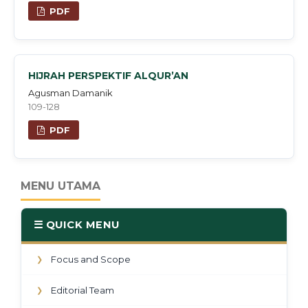
PDF
HIJRAH PERSPEKTIF ALQUR’AN
Agusman Damanik
109-128
PDF
MENU UTAMA
☰ QUICK MENU
Focus and Scope
❯
Editorial Team
❯